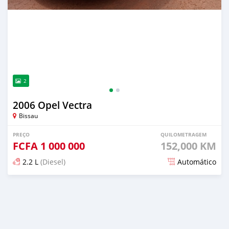
2
2006 Opel Vectra
Bissau
PREÇO
QUILOMETRAGEM
FCFA
1 000 000
152,000 KM
2.2 L
(Diesel)
Automático
Publicado mais de 3 anos atrás