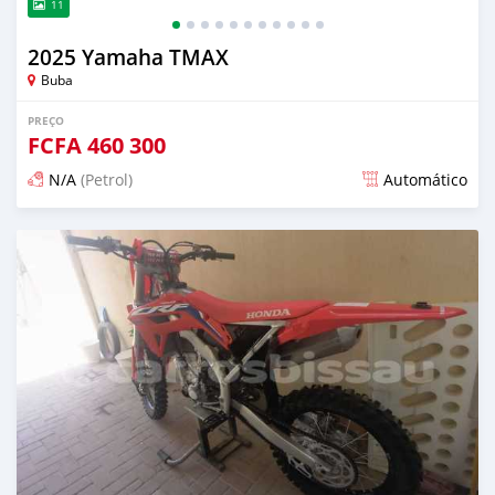
11
2025 Yamaha TMAX
Buba
PREÇO
FCFA
460 300
N/A
(Petrol)
Automático
Publicado aproximadamente 1 mês atrás