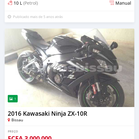
10 L
(Petrol)
Manual
Publicado mais de 5 anos atrás
1
2016 Kawasaki Ninja ZX-10R
Bissau
PREÇO
FCFA
3 000 000