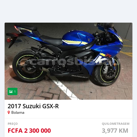
1
2017 Suzuki GSX-R
Bolama
PREÇO
QUILOMETRAGEM
FCFA
2 300 000
3,977 KM