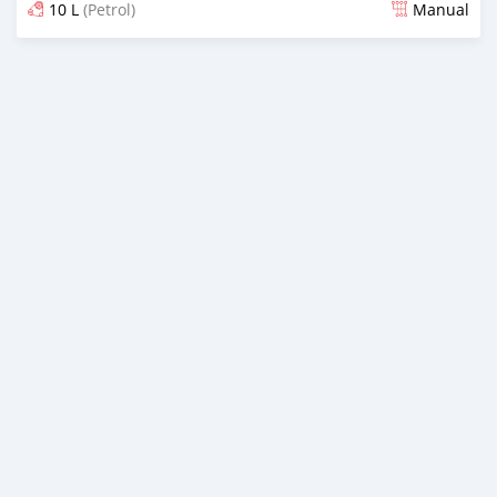
10 L
(Petrol)
Manual
Publicado aproximadamente 4 anos atrás