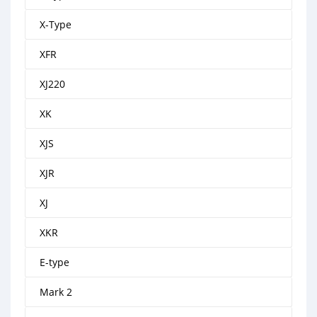
X-Type
XFR
XJ220
XK
XJS
XJR
XJ
XKR
E-type
Mark 2