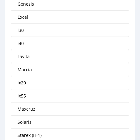
Genesis
Excel
i30
i40
Lavita
Marcia
ix20
ix55
Maxcruz
Solaris
Starex (H-1)