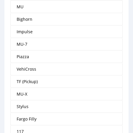
MU
Bighorn
Impulse
MU-7
Piazza
VehiCross
TF (Pickup)
MU-X
Stylus
Fargo Filly
117