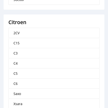
Citroen
2CV
C15
C3
C4
C5
C6
Saxo
Xsara