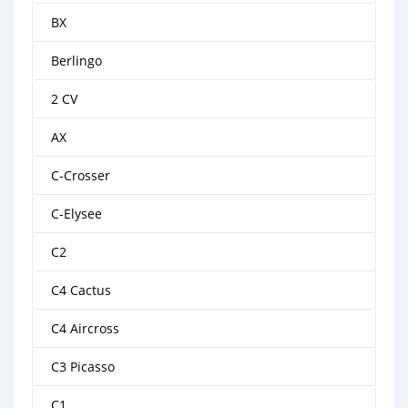
BX
Berlingo
2 CV
AX
C-Crosser
C-Elysee
C2
C4 Cactus
C4 Aircross
C3 Picasso
C1