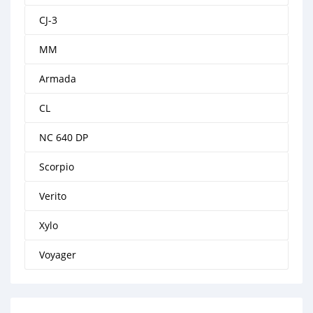
CJ-3
MM
Armada
CL
NC 640 DP
Scorpio
Verito
Xylo
Voyager