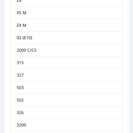
Z8
X5 M
Z4 M
02 (E10)
2000 C/CS
315
327
503
502
326
3200