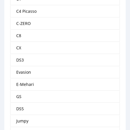
C4 Picasso
C-ZERO
C8
CX
DS3
Evasion
E-Mehari
GS
DS5
Jumpy