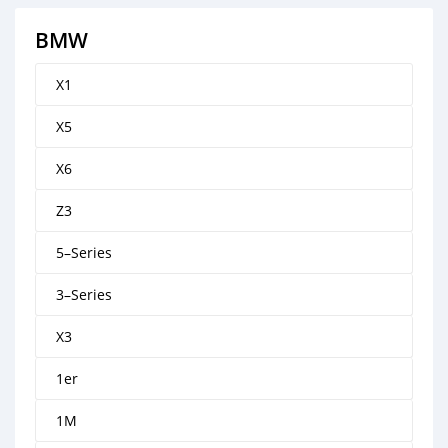
BMW
X1
X5
X6
Z3
5–Series
3–Series
X3
1er
1M