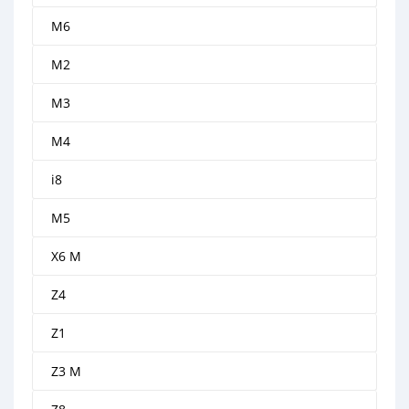
M6
M2
M3
M4
i8
M5
X6 M
Z4
Z1
Z3 M