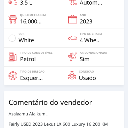
3.5 L
Automático
QUILOMETRAGEM
ANO
16,000 Km
2023
COR
TIPO DE CHASSI
White
4 Wheel Drives & SUVs
TIPO DE COMBUSTÍVEL
AR-CONDICIONADO
Petrol
Sim
TIPO DE DIREÇÃO
CONDIÇÃO
Esquerda
Usado
Comentário do vendedor
Asalaamu Alaikum ,
Fairly USED 2023 Lexus LX 600 Luxury 16,200 KM