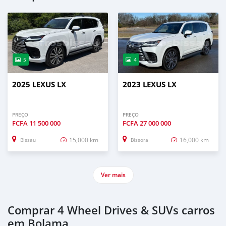
5
4
2025 LEXUS LX
2023 LEXUS LX
PREÇO
PREÇO
FCFA
11 500 000
FCFA
27 000 000
15,000 km
16,000 km
Bissau
Bissora
Ver mais
Comprar 4 Wheel Drives & SUVs carros
em Bolama