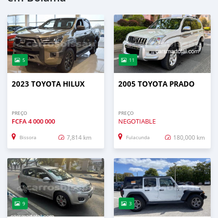
5
11
2023 TOYOTA HILUX
2005 TOYOTA PRADO
PREÇO
PREÇO
FCFA
4 000 000
NEGOTIABLE
7,814 km
180,000 km
Bissora
Fulacunda
9
3