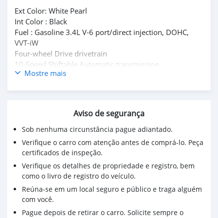
Ext Color: White Pearl
Int Color : Black
Fuel : Gasoline 3.4L V-6 port/direct injection, DOHC,
VVT-iW
Four-wheel Drive drivetrain
10-Speed Shiftable Automatic transmission
Mostre mais
No accidents or damage reported
Buy/ Drive + Lexus Warranty Middle East
Full Service History
Inspection Available
Aviso de segurança
Original Papers
Sob nenhuma circunstância pague adiantado.
Mssg : Mdhamad1402@hotmail.com
Verifique o carro com atenção antes de comprá-lo. Peça
Kindly Wats ap : +31651774422
certificados de inspeção.
Verifique os detalhes de propriedade e registro, bem
como o livro de registro do veículo.
Reúna-se em um local seguro e público e traga alguém
com você.
Pague depois de retirar o carro. Solicite sempre o