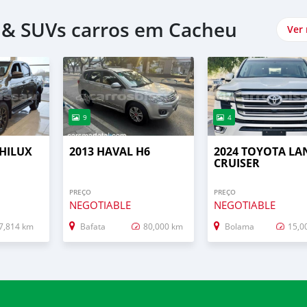
 & SUVs carros em Cacheu
Ver
9
4
 HILUX
2013 HAVAL H6
2024 TOYOTA LA
CRUISER
PREÇO
PREÇO
NEGOTIABLE
NEGOTIABLE
7,814 km
Bafata
80,000 km
Bolama
15,0