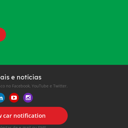
ais e notícias
co no Facebook, YouTube e Twitter.
 car notification
alertas de e-mail ou SMS