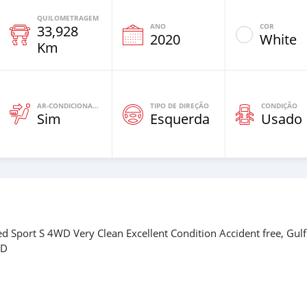
QUILOMETRAGEM
ANO
COR
33,928
2020
White
Km
AR-CONDICIONADO
TIPO DE DIREÇÃO
CONDIÇÃO
Sim
Esquerda
Usado
d Sport S 4WD Very Clean Excellent Condition Accident free, Gulf
SD