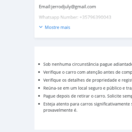
Email:jerrodjuly@gmail.com
Whatsapp Number: +35796390043
Mostre mais
Body Style: SUV
Make: Jeep
Model:Wrangler
Year:2020
Trim:Unlimited Sport S 4WD
Body type:SUV
Sob nenhuma circunstância pague adiantad
Exterior color:Bright White Clearcoat
Verifique o carro com atenção antes de compr
Interior color:Black
Mileage:33,928
Verifique os detalhes de propriedade e regist
Fuel type:Gasoline
Reúna-se em um local seguro e público e tr
Pague depois de retirar o carro. Solicite se
Contact Name: Jerrod July
Esteja atento para carros significativament
Email:jerrodjuly@gmail.com
provavelmente é.
Whatsapp Number: +35796390043