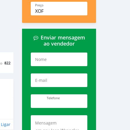
Preço
XOF
Enviar mensagem
ao vendedor
Nome
to
822
E-mail
Telefone
Mensagem
Ligar